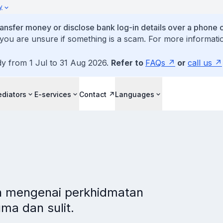
y
ansfer money or disclose bank log-in details over a phone c
 you are unsure if something is a scam. For more informatio
dy from 1 Jul to 31 Aug 2026.
Refer to
FAQs
or
call us
diators
E-services
Contact
Languages
n mengenai perkhidmatan
a dan sulit.