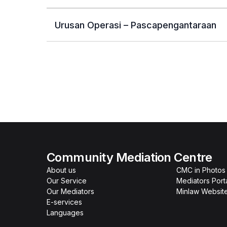
Urusan Operasi – Pascapengantaraan
Community Mediation Centre
About us
CMC in Photos
Our Service
Mediators Port
Our Mediators
Minlaw Websit
E-services
Languages