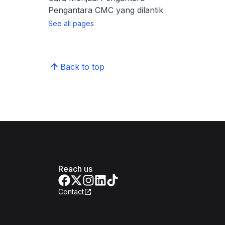
Pengantara CMC yang dilantik
See all pages
Back to top
Reach us
Contact