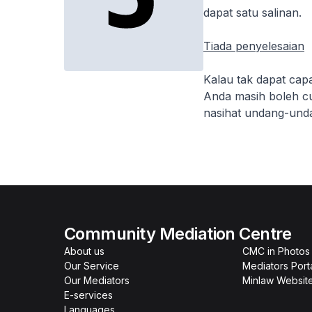
dapat satu salinan.
Tiada penyelesaian
Kalau tak dapat cap
Anda masih boleh cu
nasihat undang-und
Community Mediation Centre
About us
CMC in Photos
Our Service
Mediators Port
Our Mediators
Minlaw Websit
E-services
Languages