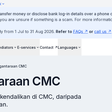
y
ansfer money or disclose bank log-in details over a phone c
 you are unsure if something is a scam. For more informatio
dy from 1 Jul to 31 Aug 2026.
Refer to
FAQs
or
call us
diators
E-services
Contact
Languages
ngantaraan CMC
taraan CMC
kendalikan di CMC, daripada
an.